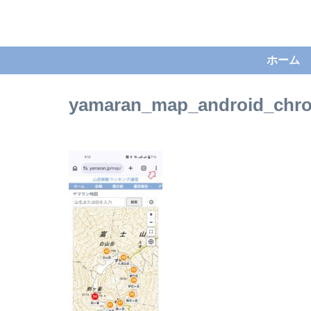
ホーム
yamaran_map_android_chr