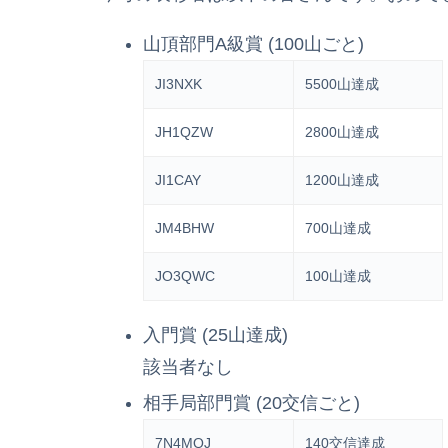
山頂部門A級賞 (100山ごと)
JI3NXK
5500山達成
JH1QZW
2800山達成
JI1CAY
1200山達成
JM4BHW
700山達成
JO3QWC
100山達成
入門賞 (25山達成)
該当者なし
相手局部門賞 (20交信ごと)
7N4MQJ
140交信達成