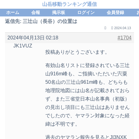
山岳移動ランキング通信
ホーム
会報
掲示板
ログイン
会員登録
返信先: 三辻山（長谷）の位置は
2024.04.13
2024年04月13日 02:18
#1704
JK1VUZ
投稿ありがとうございます。
有効山名リストに登録されている三辻
山916m峰も、ご指摘いただいた宍粟
50名山の三辻山961m峰も、どちらも
地理院地図には山名が記載されておら
ず、また三省堂日本山名事典（初版）
の見出し項目にも三辻山はありません
でしたので、ヤマラン対象になった経
緯は不明です。
過去のヤマラン報告を見るとJI3NXK