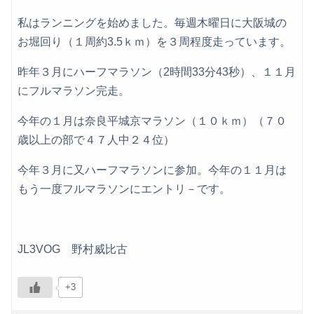
私はランニングを始めました。毎週木曜日に大阪城の
お堀回り（１周約3.5ｋｍ）を３周程度走っています。
昨年３月にハーフマラソン（2時間33分43秒）、１１月
にフルマラソン完走。
今年の１月は奈良平城京マラソン（１０ｋｍ）（７０
歳以上の部で４７人中２４位）
今年３月に又ハーフマラソンに参加。今年の１１月は
もう一度フルマラソンにエントリ－です。
JL3VOG 野村威比古
+3