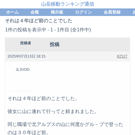
山岳移動ランキング通信
ホーム
会報
掲示板
ログイン
会員登録
それは４年ほど前のことでした
1件の投稿を表示中 - 1 - 1件目 (全1件中)
投稿者
投稿
2025年07月13日 18:15
#2527
JL3VOG
それは４年ほど前のことでした。
彼女に山に連れて行ってと頼まれました。
同じ職場で北アルプスの山に何度かグル－プで登った
のは３０年ほど前。